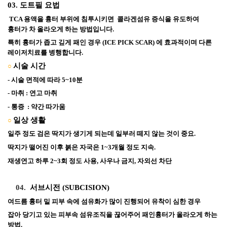
03. 도트필 요법
 TCA 용액을 흉터 부위에 침투시키면  콜라겐섬유 증식을 유도하여 
흉터가 차 올라오게 하는 방법입니다. 
특히 흉터가 좁고 깊게 패인 경우 (ICE PICK SCAR) 에 효과적이며 다른 
레이저치료를 병행합니다. 
시술 시간
○
- 시술 면적에 따라 5~10분 
- 마취 : 연고 마취  
- 통증  : 
약간 따가움 
일상 생활
○
일주 정도 검은 딱지가 생기게 되는데 일부러 떼지 않는 것이 중요.
딱지가 떨어진 이후 붉은 자국은 1~3개월 정도 지속.
재생연고 하루 2~3회 정도 사용, 사우나 금지, 자외선 차단 
    04. 
 서브시전 (SUBCISION)
여드름 흉터 밑 피부 속에 섬유화가 많이 진행되어 유착이 심한 경우 
잡아 당기고 있는 피부속 섬유조직을 끊어주어 패인흉터가 올라오게 하는 
방법.