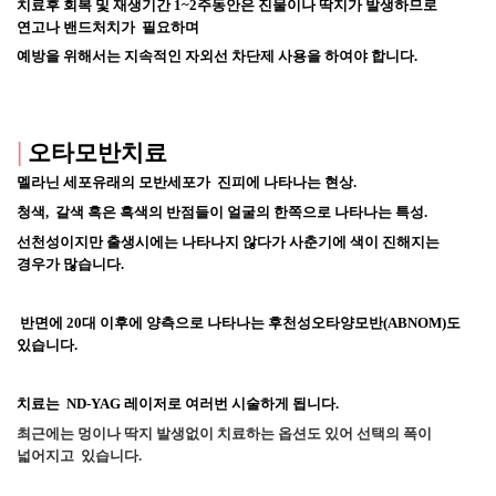
치료후 회복 및 재생기간 1~2주동안은 진물이나 딱지가 발생하므로 
연고나 밴드처치가  필요하며 
예방을 위해서는 지속적인 자외선 차단제 사용을 하여야 합니다.
|
오타모반치료
멜라닌 세포유래의 모반세포가  진피에 나타나는 현상.
청색,  갈색 혹은 흑색의 반점들이 얼굴의 한쪽으로 나타나는 특성.
선천성이지만 출
생시에는 나타나지 않다가 사춘기에
 색이 진해지는 
경우가 많습니다.
 반면에 20대 이후에 양측으로 나타나는 후천성오타양모반(ABNOM)도 
있습니다. 
치료는  ND-YAG 레이저로 여러번 시술하게 됩
니다.
최근에는 멍이나 딱지 발생없이 치료하는 옵션도 있어 선택의 폭이 
넓어지고  있습니다.  