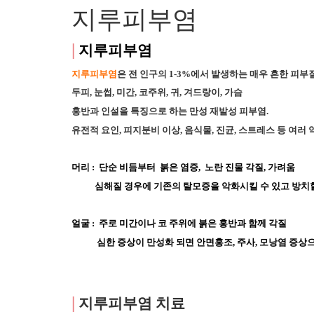
지루피부염
|
지루피부염
지루피부염
은 전 인구의 1-3%에서 발생하는 매우 흔한 피부
두피, 눈썹, 미간, 코주위, 귀, 겨드랑이, 가슴
홍반과 인설을 특징으로 하는 만성 재발성 피부염. 
유전적 요인, 피지분비 이상, 음식물, 진균, 스트레스 등 여러
머리 :  단순 비듬부터  붉은 염증,  노란 진물 각질, 가려움
           심해질 경우에 기존의 탈모증을 악화시킬 수 있고 
얼굴 :  주로 미간이나 코 주위에 붉은 홍반과 함께 각질
            심한 증상이 만성화 되면 안면홍조, 주사, 모낭염 증
|
지루피부염 치료