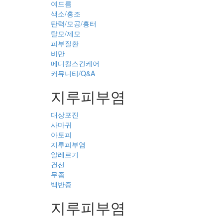
여드름
색소/홍조
탄력/모공/흉터
탈모/제모
피부질환
비만
메디컬스킨케어
커뮤니티/Q&A
지루피부염
대상포진
사마귀
아토피
지루피부염
알레르기
건선
무좀
백반증
지루피부염