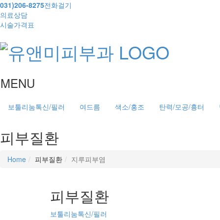
031)206-8275
전화걸기
의료상담
시술가격표
MENU
보툴리눔톡신/필러
여드름
색소/홍조
탄력/모공/흉터
피부질환
Home
피부질환
지루피부염
피부질환
보툴리눔톡신/필러