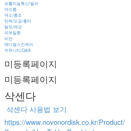
보툴리눔톡신/필러
여드름
색소/홍조
탄력/모공/흉터
탈모/제모
피부질환
비만
메디컬스킨케어
커뮤니티/Q&A
미등록페이지
미등록페이지
삭센다
삭센다 사용법 보기
https://www.novonordisk.co.kr/Product/