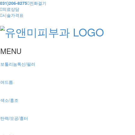
031)206-8275
전화걸기
의료상담
시술가격표
MENU
보툴리눔톡신/필러
여드름
색소/홍조
탄력/모공/흉터