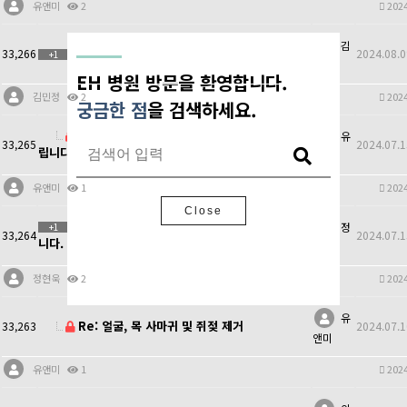
유앤미
2
2024
김
염증주사 가격 문의
33,266
2024.08.0
+1
민정
EH 병원
EH 병원 방문을 환영합니다.
을
김민정
2
2024
방문해 주셔서 감사합니다.
궁금한 점
을 검색하세요.
Re: 두피 돌출점/섬유종 제거 가능한지 문의드
유
33,265
2024.07.1
립니다.
앤미
Close
유앤미
1
2024
Close
두피 돌출점/섬유종 제거 가능한지 문의드립
정
+1
33,264
2024.07.1
니다.
현욱
정현욱
2
2024
유
Re: 얼굴, 목 사마귀 및 쥐젖 제거
33,263
2024.07.1
앤미
유앤미
1
2024