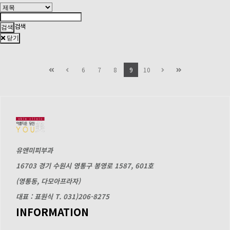
검색
닫기
6
7
8
9
10
유앤미피부과
16703 경기 수원시 영통구 봉영로 1587, 601호
(영통동, 다모아프라자)
대표 : 표원식
T. 031)206-8275
INFORMATION