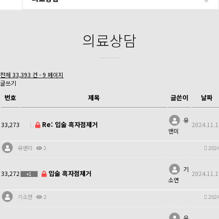
의료상담
전체 33,393 건 - 9 페이지
글쓰기
번호
제목
글쓴이
날짜
유
Re: 입술 흑자점제거
33,273
2024.11.1
앤미
유앤미
2
2024
기
입술 흑자점제거
33,272
2024.11.1
+1
소연
기소연
2
2024
유